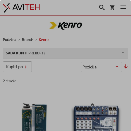
Korpa
Search
Početna
Brands
Kenro
SADA KUPITI PREKO
P
Kupiti po
o
s
2
stavke