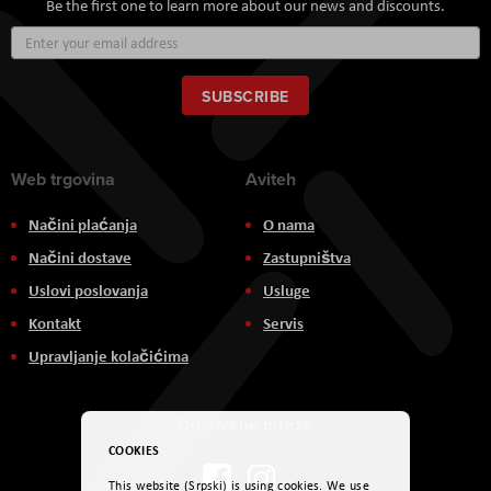
Be the first one to learn more about our news and discounts.
Sign
Up
for
Our
SUBSCRIBE
Newsletter:
Web trgovina
Aviteh
Načini plaćanja
O nama
Načini dostave
Zastupništva
Uslovi poslovanja
Usluge
Kontakt
Servis
Upravljanje kolačićima
Društvene mreže
COOKIES
This website (Srpski) is using cookies. We use