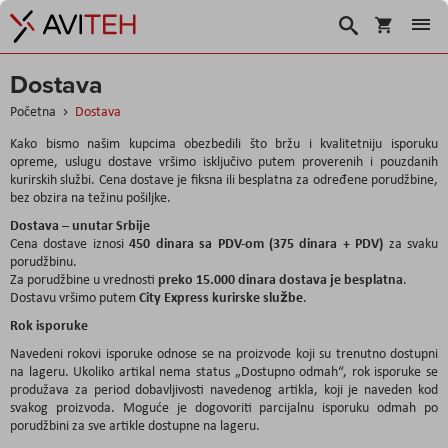
Korpa
Search
Dostava
Početna
Dostava
Kako bismo našim kupcima obezbedili što bržu i kvalitetniju isporuku
opreme, uslugu dostave vršimo isključivo putem proverenih i pouzdanih
kurirskih službi. Cena dostave je fiksna ili besplatna za određene porudžbine,
bez obzira na težinu pošiljke.
Dostava – unutar Srbije
450 dinara sa PDV-om (375 dinara + PDV)
Cena dostave iznosi
za svaku
porudžbinu.
preko 15.000 dinara dostava je besplatna
Za porudžbine u vrednosti
.
City Express kurirske službe
Dostavu vršimo putem
.
Rok isporuke
Navedeni rokovi isporuke odnose se na proizvode koji su trenutno dostupni
na lageru. Ukoliko artikal nema status „Dostupno odmah“, rok isporuke se
produžava za period dobavljivosti navedenog artikla, koji je naveden kod
svakog proizvoda. Moguće je dogovoriti parcijalnu isporuku odmah po
porudžbini za sve artikle dostupne na lageru.