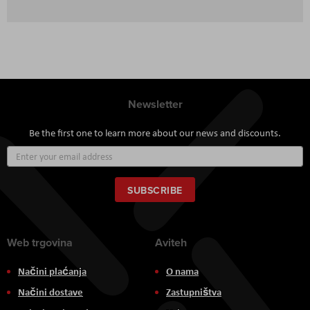
Newsletter
Be the first one to learn more about our news and discounts.
Sign
Up
for
Our
SUBSCRIBE
Newsletter:
Web trgovina
Aviteh
Načini plaćanja
O nama
Načini dostave
Zastupništva