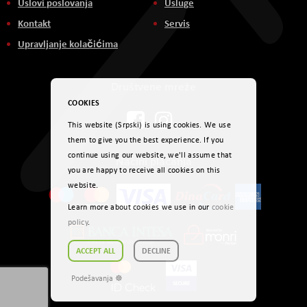
Uslovi poslovanja
Usluge
Kontakt
Servis
Upravljanje kolačićima
Društvene mreže
COOKIES
This website (Srpski) is using cookies. We use
them to give you the best experience. If you
continue using our website, we'll assume that
Načini plaćanja
you are happy to receive all cookies on this
website.
Learn more about cookies we use in our
cookie
policy
.
ACCEPT ALL
DECLINE
Podešavanja ☸